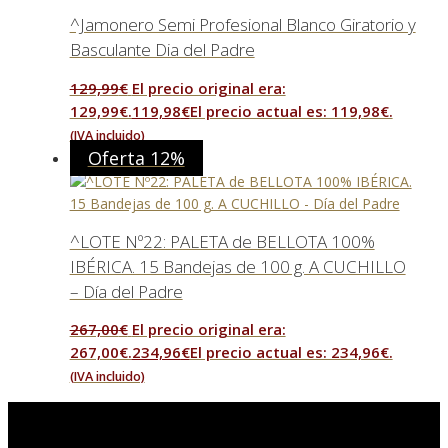
^Jamonero Semi Profesional Blanco Giratorio y
Basculante Dia del Padre
129,99
€
El precio original era:
129,99€.
119,98
€
El precio actual es: 119,98€.
(IVA incluido)
Oferta 12%
^LOTE Nº22: PALETA de BELLOTA 100%
IBÉRICA. 15 Bandejas de 100 g. A CUCHILLO
– Día del Padre
267,00
€
El precio original era:
267,00€.
234,96
€
El precio actual es: 234,96€.
(IVA incluido)