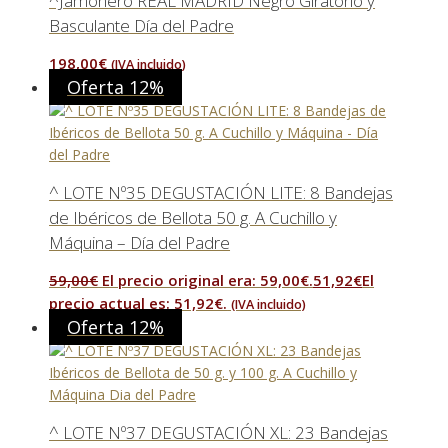
^Jamonero REAL MADRID Negro Giratorio y
Basculante Día del Padre
198,00
€
(IVA incluido)
Oferta 12%
^ LOTE Nº35 DEGUSTACIÓN LITE: 8 Bandejas
de Ibéricos de Bellota 50 g. A Cuchillo y
Máquina – Día del Padre
59,00
€
El precio original era: 59,00€.
51,92
€
El
precio actual es: 51,92€.
(IVA incluido)
Oferta 12%
^ LOTE Nº37 DEGUSTACIÓN XL: 23 Bandejas