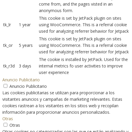
come from, and the pages visted in an
anonymous form.
This cookie is set by JetPack plugin on sites
tk_lr
1 year
using WooCommerce. This is a referral cookie
used for analyzing referrer behavior for Jetpack
This cookie is set by JetPack plugin on sites
tk_or
5 years
using WooCommerce. This is a referral cookie
used for analyzing referrer behavior for Jetpack
The cookie is installed by JetPack. Used for the
tk_r3d
3 days
internal metrics fo user activities to improve
user experience
Anuncio Publicitario
Anuncio Publicitario
Las cookies publicitarias se utilizan para proporcionar a los
visitantes anuncios y campañas de marketing relevantes. Estas
cookies rastrean a los visitantes en los sitios web y recopilan
información para proporcionar anuncios personalizados.
Otras
Otras
Otras cookies no categorizadas son las que se están analizando y