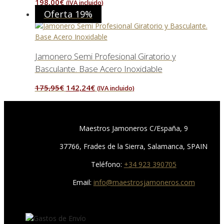
198,00
€
(IVA incluido)
Oferta 19%
Jamonero Semi Profesional Giratorio y
Basculante. Base Acero Inoxidable
El
El
175,95
€
142,24
€
(IVA incluido)
precio
precio
original
actual
era:
es:
Maestros Jamoneros C/España, 9
175,95€.
142,24€.
37766, Frades de la Sierra, Salamanca, SPAIN
Teléfono:
+34 923 390705
Email:
info@maestrosjamoneros.com