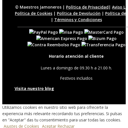
© Maestros Jamoneros |
Política de Privacidad
|
Aviso L
Política de Cookies
|
Política de Devolución
|
Política de
|
Términos y Condiciones
Horario atención al cliente
Lunes a domingo de 09.30 h a 21.00 h.
Festivos incluidos
Visita nuestro blog
Utilizamos cookies en nuestro sitio web para ofrecerte la
experiencia más relevante recordando tus preferencias. Si pulsas
en "Aceptar" das tu consentimiento para usar todas las cookies.
Ajustes de Cookies
Aceptar
Rechazar