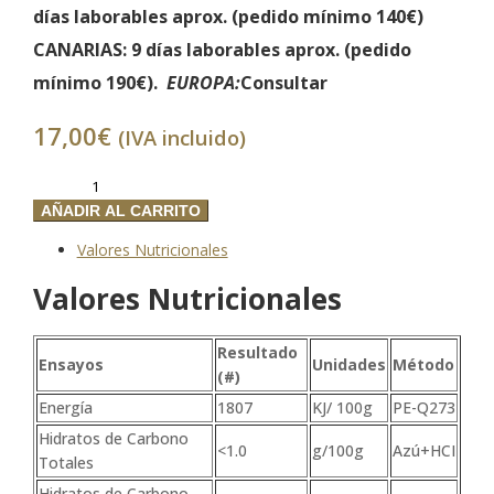
días laborables aprox. (
pedido mínimo 140€)
CANARIAS
: 9 días laborables aprox. (
pedido
mínimo 190€).
EUROPA:
Consultar
17,00
€
(IVA incluido)
Chorizo
Vela
AÑADIR AL CARRITO
PICANTE
Valores Nutricionales
de
Bellota
Valores Nutricionales
100%
Ibérico
Resultado
cantidad
Ensayos
Unidades
Método
(#)
Energía
1807
KJ/ 100g
PE-Q273
Hidratos de Carbono
<1.0
g/100g
Azú+HCI
Totales
Hidratos de Carbono