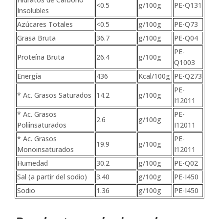
<0.5
g/100g
PE-Q131
Insolubles
Azúcares Totales
<0.5
g/100g
PE-Q73
Grasa Bruta
36.7
g/100g
PE-Q04
PE-
Proteína Bruta
26.4
g/100g
Q1003
Energía
436
Kcal/100g
PE-Q273
PE-
* Ac. Grasos Saturados
14.2
g/100g
I12011
* Ac. Grasos
PE-
2.6
g/100g
Poliinsaturados
I12011
* Ac. Grasos
PE-
19.9
g/100g
Monoinsaturados
I12011
Humedad
30.2
g/100g
PE-Q02
Sal (a partir del sodio)
3.40
g/100g
PE-I450
Sodio
1.36
g/100g
PE-I450