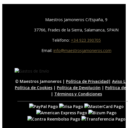
precio
precio
original
actual
era:
es:
Maestros Jamoneros C/España, 9
18,00€.
16,12€.
37766, Frades de la Sierra, Salamanca, SPAIN
Teléfono:
+34 923 390705
Email:
info@maestrosjamoneros.com
© Maestros Jamoneros |
Política de Privacidad
|
Aviso L
Política de Cookies
|
Política de Devolución
|
Política de
|
Términos y Condiciones