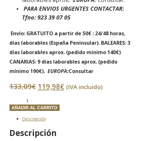
PARA ENVIOS URGENTES CONTACTAR:
Tfno: 923 39 07 05
Envío: GRATUITO a partir de 50€
: 24/48 horas,
días laborables (España Peninsular).
BALEARES:
3
días laborables aprox. (
pedido mínimo 140€)
CANARIAS
: 9 días laborables aprox. (
pedido
mínimo 190€).
EUROPA:
Consultar
El
El
133,09
€
119,98
€
(IVA incluido)
precio
precio
original
actual
*Jamonero
era:
es:
Semi
AÑADIR AL CARRITO
133,09€.
119,98€.
Profesional
Descripción
Negro
Giratorio
Descripción
y