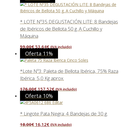
* LOTE Nº35 DEGUSTACIÓN LITE: 8 Bandejas
de Ibéricos de Bellota 50 g. A Cuchillo y
Máquina
El
El
59,00
€
53,64
€
(IVA incluido)
precio
precio
Oferta 11%
original
actual
era:
es:
*Lote Nº3: Paleta de Bellota Ibérica, 75% Raza
59,00€.
53,64€.
Ibérica. 5,0 Kg aprox.
El
El
176,00
€
157,52
€
(IVA incluido)
precio
precio
Oferta 10%
original
actual
era:
es:
* Lingote Pata Negra: 4 Bandejas de 30 g.
176,00€.
157,52€.
El
El
18,00
€
16,12
€
(IVA incluido)