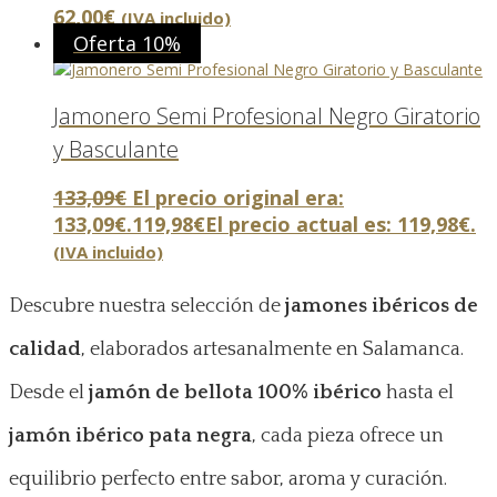
62,00
€
(IVA incluido)
Oferta 10%
Jamonero Semi Profesional Negro Giratorio
y Basculante
133,09
€
El precio original era:
133,09€.
119,98
€
El precio actual es: 119,98€.
(IVA incluido)
Descubre nuestra selección de
jamones ibéricos de
calidad
, elaborados artesanalmente en Salamanca.
Desde el
jamón de bellota 100% ibérico
hasta el
jamón ibérico pata negra
, cada pieza ofrece un
equilibrio perfecto entre sabor, aroma y curación.