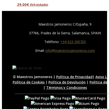
29,00
€
(IVA incluido)
Maestros Jamoneros C/España, 9
37766, Frades de la Sierra, Salamanca, SPAIN
Teléfono:
+34 923 390705
Email:
info@maestrosjamoneros.com
© Maestros Jamoneros |
Política de Privacidad
|
Aviso L
Política de Cookies
|
Política de Devolución
|
Política de
|
Términos y Condiciones