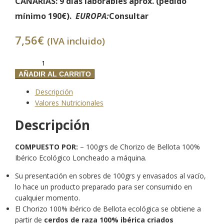
CANARIAS
: 9 días laborables aprox. (
pedido
mínimo 190€).
EUROPA:
Consultar
7,56
€
(IVA incluido)
Bandeja
100
AÑADIR AL CARRITO
gr.
Descripción
de
Valores Nutricionales
Chorizo
de
Descripción
Bellota
100%
COMPUESTO POR:
– 100grs de Chorizo de Bellota 100%
Ibérico
Ibérico Ecológico Loncheado a máquina.
ECOLÓGICO
cantidad
Su presentación en sobres de 100grs y envasados al vacío,
lo hace un producto preparado para ser consumido en
cualquier momento.
El Chorizo 100% ibérico de Bellota ecológica se obtiene a
partir de
cerdos de raza 100% ibérica criados