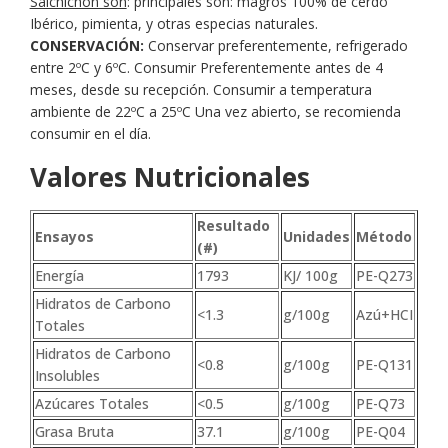
Salchichón son
: principales son: magros 100% de cerdo
Ibérico, pimienta, y otras especias naturales.
CONSERVACIÓN:
Conservar preferentemente, refrigerado
entre 2ºC y 6ºC. Consumir Preferentemente antes de 4
meses, desde su recepción. Consumir a temperatura
ambiente de 22ºC a 25ºC Una vez abierto, se recomienda
consumir en el día.
Valores Nutricionales
Resultado
Ensayos
Unidades
Método
(#)
Energía
1793
KJ/ 100g
PE-Q273
Hidratos de Carbono
<1.3
g/100g
Azú+HCI
Totales
Hidratos de Carbono
<0.8
g/100g
PE-Q131
Insolubles
Azúcares Totales
<0.5
g/100g
PE-Q73
Grasa Bruta
37.1
g/100g
PE-Q04