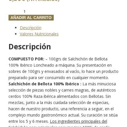
Bandeja
100
AÑADIR AL CARRITO
gr.
Descripción
de
Valores Nutricionales
Salchichón
de
Descripción
Bellota
100%
COMPUESTO POR:
– 100grs de Salchichón de Bellota
Ibérico
100% Ibérico Loncheado a máquina. Su presentación en
cantidad
sobres de 100grs y envasados al vacío, lo hace un producto
preparado para ser consumido en cualquier momento.
Salchichón de Bellota 100% Ibérico :
La más minuciosa
selección de piezas nobles y carnes magras, de auténticos
cerdos 100% Raza ibérica alimentados con Bellotas. Sin
mezclas, junto a la más cuidada selección de especias,
hacen de nuestro producto, una referencia a seguir, en el
complejo mundo gastronómico actual. Su curación se sitúa
entre los 5 y 6 meses.
Los ingredientes principales del