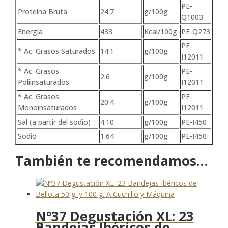
PE-
Proteína Bruta
24.7
g/100g
Q1003
Energía
433
Kcal/100g
PE-Q273
PE-
* Ac. Grasos Saturados
14.1
g/100g
I12011
* Ac. Grasos
PE-
2.6
g/100g
Poliinsaturados
I12011
* Ac. Grasos
PE-
20.4
g/100g
Monoinsaturados
I12011
Sal (a partir del sodio)
4.10
g/100g
PE-I450
Sodio
1.64
g/100g
PE-I450
También te recomendamos…
Nº37 Degustación XL: 23
Bandejas Ibéricos de