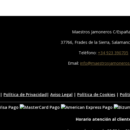
Maestros Jamoneros C/España
37766, Frades de la Sierra, Salaman
Teléfono:
+34 923 390705
Email:
info@maestrosjamonero
 |
Política de Privacidad
|
Aviso Legal
|
Política de Cookies
|
Polí
Horario atención al client