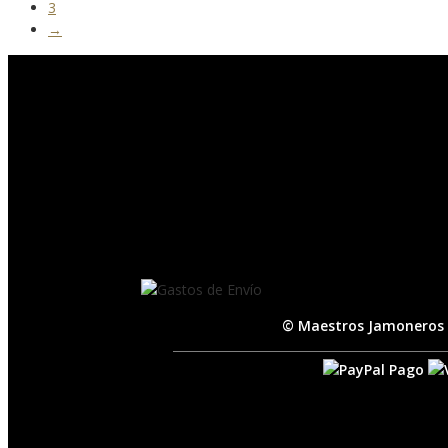
3
→
© Maestros Jamoneros