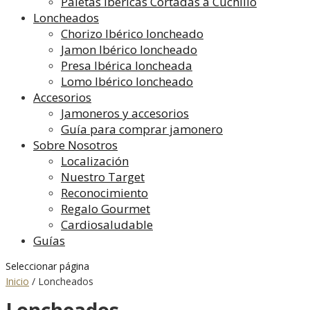
Paletas Ibéricas Cortadas a Cuchillo
Loncheados
Chorizo Ibérico loncheado
Jamon Ibérico loncheado
Presa Ibérica loncheada
Lomo Ibérico loncheado
Accesorios
Jamoneros y accesorios
Guía para comprar jamonero
Sobre Nosotros
Localización
Nuestro Target
Reconocimiento
Regalo Gourmet
Cardiosaludable
Guías
Seleccionar página
Inicio
/
Loncheados
Loncheados