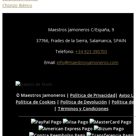
Chorizo Ibérico
Maestros Jamoneros C/España, 9
37766, Frades de la Sierra, Salamanca, SPAIN
Teléfono:
+34 923 390705
Email:
info@maestrosjamoneros.com
© Maestros Jamoneros |
Política de Privacidad
|
Aviso L
Política de Cookies
|
Política de Devolución
|
Política de
|
Términos y Condiciones