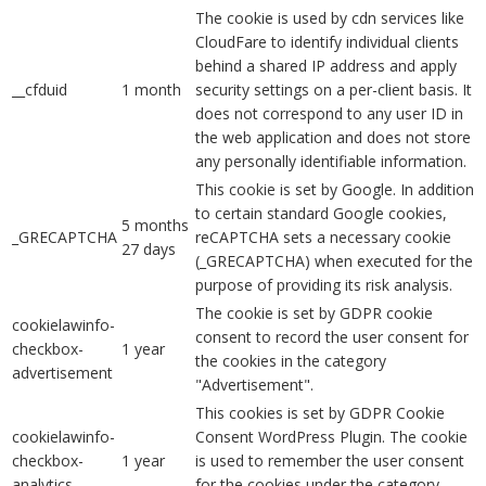
The cookie is used by cdn services like
CloudFare to identify individual clients
behind a shared IP address and apply
__cfduid
1 month
security settings on a per-client basis. It
does not correspond to any user ID in
the web application and does not store
any personally identifiable information.
This cookie is set by Google. In addition
to certain standard Google cookies,
5 months
_GRECAPTCHA
reCAPTCHA sets a necessary cookie
27 days
(_GRECAPTCHA) when executed for the
purpose of providing its risk analysis.
The cookie is set by GDPR cookie
cookielawinfo-
consent to record the user consent for
checkbox-
1 year
the cookies in the category
advertisement
"Advertisement".
This cookies is set by GDPR Cookie
cookielawinfo-
Consent WordPress Plugin. The cookie
checkbox-
1 year
is used to remember the user consent
analytics
for the cookies under the category